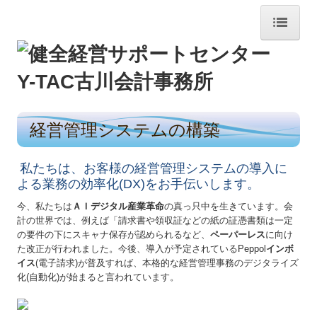
HOME
事務所のご案内
巡回監査
経営管理システムの構築
財務会計
私たちは、お客様の経営管理システムの導入に
税務申告
よる業務の効率化(
DX)をお手伝いします。
今、私たちは
ＡＩデジタル産業革命
の真っ只中を生きています。会
経営アドバイス
計の世界では、例えば「
請求書や領収証などの紙の証憑書類は一定
の要件の下にスキャナ保存が認められるなど、
ペーパーレス
に向け
会計システム
た改正が行われました。今後、
導入が予定されているPeppol
インボ
イス
(電子請求)が普及すれば、本格的な経営管理事務のデジタライズ
事業承継の支援
化(自動化)が始まると言われています。
相続税対策