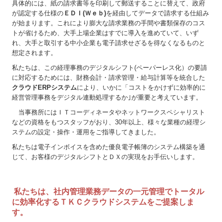
具体的には、紙の請求書等を印刷して郵送することに替えて、政府
経営相談窓口
が認定する仕様の
ＥＤＩ(Ｗｅｂ)
を経由してデータで請求する仕組み
が始まります。これにより膨大な請求業務の手間や書類保存のコス
スタッフ募集
トが省けるため、大手上場企業はすでに導入を進めていて、いず
れ、大手と取引する中小企業も電子請求せざるを得なくなるものと
ﾌﾟﾗｲﾊﾞｼｰﾎﾟﾘｼｰ
想定されます。
私たちは、この経理事務のデジタルシフト(ペーパーレス化）の要請
お問合せﾒｰﾙ
に対応するためには、財務会計・請求管理・給与計算等を統合した
クラウドERPシステム
により、いかに「コストをかけずに効率的に
経営管理事務をデジタル連動処理するか｣が重要と考えています。
当事務所にはＩＴコーディネータやネットワークスペシャリスト
などの資格をもつスタッフがおり、
30年以上、様々な業種の経理シ
ステムの設定・操作・運用をご指導してきました。
私たちは電子インボイスを含めた優良電子帳簿のシステム構築を通
じて、お客様のデジタルシフトとＤＸの実現をお手伝いします。
私たちは、社内管理業務データの一元管理でトータル
に効率化するＴＫＣクラウドシステムをご
提案しま
す。