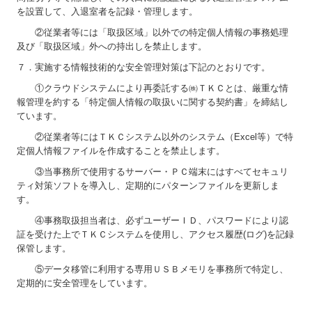
を設置して、入退室者を記録・管理します。
②従業者等には「取扱区域」以外での特定個人情報の事務処理
及び「取扱区域」外への持出しを禁止します。
７．実施する情報技術的な安全管理対策は下記のとおりです。
①クラウドシステムにより再委託する㈱ＴＫＣとは、厳重な情
報管理を約する「特定個人情報の取扱いに関する契約書」を締結し
ています。
②従業者等にはＴＫＣシステム以外のシステム（Excel等）で特
定個人情報ファイルを作成することを禁止します。
③当事務所で使用するサーバー・ＰＣ端末にはすべてセキュリ
ティ対策ソフトを導入し、定期的にパターンファイルを更新しま
す。
④事務取扱担当者は、必ずユーザーＩＤ、パスワードにより認
証を受けた上でＴＫＣシステムを使用し、アクセス履歴(ログ)を記録
保管します。
⑤データ移管に利用する専用ＵＳＢメモリを事務所で特定し、
定期的に安全管理をしています。