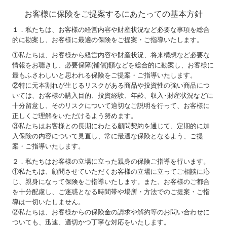
お客様に保険をご提案するにあたっての基本方針
１．私たちは、お客様の経営内容や財産状況など必要な事項を総合
的に勘案し、お客様に最適の保険をご提案・ご指導いたします。
①私たちは、お客様から経営内容や財産状況、将来構想など必要な
情報をお聴きし、必要保障(補償)額などを総合的に勘案し、お客様に
最もふさわしいと思われる保険をご提案・ご指導いたします。
②特に元本割れが生じるリスクがある商品や投資性の強い商品につ
いては、お客様の購入目的、投資経験、年齢、収入･財産状況などに
十分留意し、そのリスクについて適切なご説明を行って、お客様に
正しくご理解をいただけるよう努めます。
③私たちはお客様との長期にわたる顧問契約を通じて、定期的に加
入保険の内容について見直し、常に最適な保険となるよう、ご提
案・ご指導いたします。
２．私たちはお客様の立場に立った親身の保険ご指導を行います。
①私たちは、顧問させていただくお客様の立場に立ってご相談に応
じ、親身になって保険をご指導いたします。また、お客様のご都合
を十分配慮し、ご迷惑となる時間帯や場所・方法でのご提案・ご指
導は一切いたしません。
②私たちは、お客様からの保険金の請求や解約等のお問い合わせに
ついても、迅速、適切かつ丁寧な対応をいたします。