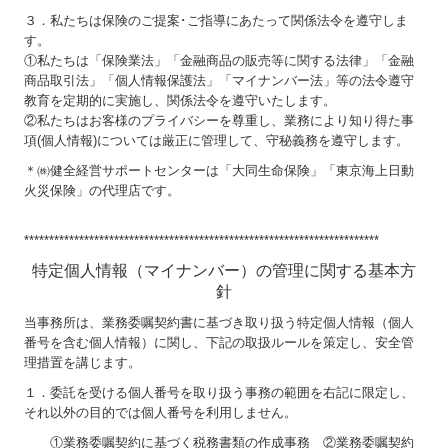
３．私たちは保険のご提案･ご指導にあたって関係法令を遵守しま
す。
①私たちは「保険業法」「金融商品の販売等に関する法律」「金融
商品取引法」「個人情報保護法」「マイナンバー法」等の法令遵守
教育を定期的に実施し、関係法令を遵守いたします。
②私たちはお客様のプライバシーを尊重し、業務により知り得た事
項(個人情報)については厳正に管理して、守秘義務を遵守します。
＊㈱健全経営サポートセンターは「大同生命保険」「東京海上日動
火災保険」の代理店です。
***********************************************************************
特定個人情報（マイナンバー）の管理に関する基本方
針
当事務所は、業務委嘱契約書に基づき取り扱う特定個人情報（個人
番号を含む個人情報）に関し、下記の取扱ルールを策定し、安全管
理措置を講じます。
１．委託を受ける個人番号を取り扱う事務の範囲を右記に限定し、
それ以外の目的では個人番号を利用しません。
①業務委嘱契約に基づく税務書類の作成事務 ②業務委嘱契約