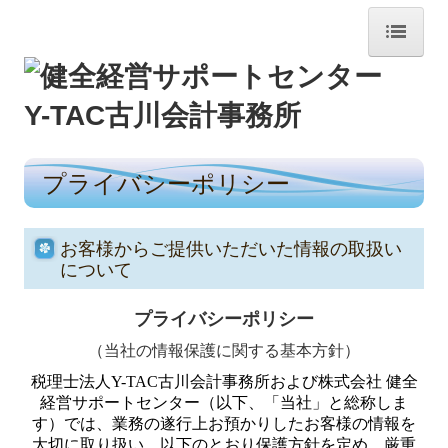
HOME
事務所のご案内
巡回監査
プライバシーポリシー
財務会計
お客様からご提供いただいた情報の取扱い
税務申告
について
経営アドバイス
プライバシーポリシー
会計システム
（当社の情報保護に関する基本方針）
税理士法人
事業承継の支援
Y-TAC
古川会計事務所および株式会社 健全
経営サポートセンター（以下、「当社」と総称しま
す）では、業務の遂行上お預かりしたお客様の情報を
相続税対策
大切に取り扱い、以下のとおり保護方針を定め、厳重