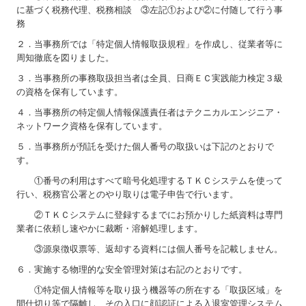
に基づく税務代理、税務相談 ③左記①および②に付随して行う事
務
２．当事務所では「特定個人情報取扱規程」を作成し、従業者等に
周知徹底を図りました。
３．当事務所の事務取扱担当者は全員、日商ＥＣ実践能力検定３級
の資格を保有しています。
４．当事務所の特定個人情報保護責任者はテクニカルエンジニア・
ネットワーク資格を保有しています。
５．当事務所が預託を受けた個人番号の取扱いは下記のとおりで
す。
①番号の利用はすべて暗号化処理するＴＫＣシステムを使って
行い、税務官公署とのやり取りは電子申告で行います。
②ＴＫＣシステムに登録するまでにお預かりした紙資料は専門
業者に依頼し速やかに裁断・溶解処理します。
③源泉徴収票等、返却する資料には個人番号を記載しません。
６．実施する物理的な安全管理対策は右記のとおりです。
①特定個人情報等を取り扱う機器等の所在する「取扱区域」を
間仕切り等で隔離し、その入口に顔認証による入退室管理システム