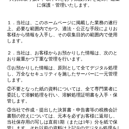
に保護・管理いたします。
経営相談窓口
スタッフ募集
１．当社は、このホームページに掲載した業務の遂行
上、必要な範囲内でかつ、適法・公正な手段によりお
ﾌﾟﾗｲﾊﾞｼｰﾎﾟﾘｼｰ
客様から情報を入手し、その収集目的の範囲内で使用
します。
お問合せﾒｰﾙ
２．当社は、お客様からお預かりした情報は、次のと
おり厳重かつ丁重な管理を行います。
①お預かりした情報は、原則として全てデジタル処理
し、万全なセキュリティを施したサーバーに一元管理
します。
②不要となった紙の資料については、全て専門業者に
委託して溶解処理を行い、溶解処理証明書を入手・
保
管します。
③当社で作成・提出した決算書・申告書等の税務会計
書類の控えについては、元本を必ずお客様に返却し、
当社保存用の写しは直前
1
期（または
1
年）分を紙で保
管します。それ以前の資料は上記
①
のデジタル処理をし