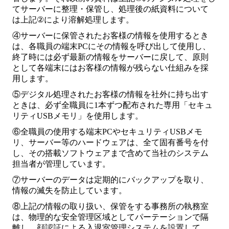
てサーバーに整理・保管し、処理後の紙資料について
は上記
②
により溶解処理します。
④サーバーに保管されたお客様の情報を使用するとき
は、各職員の端末
PC
にその情報を呼び出して使用し、
終了時には必ず最新の情報をサーバーに戻して、原則
として各端末にはお客様の情報が残らない仕組みを採
用します。
⑤デジタル処理されたお客様の情報を社外に持ち出す
ときは、必ず全職員に
1
本ずつ配布された専用「セキュ
リティ
USB
メモリ」を使用します。
⑥全職員の使用する端末
PC
やセキュリティ
USB
メモ
リ、サーバー等のハードウェアは、全て固有番号を付
し、その搭載ソフトウェアまで含めて当社のシステム
担当者が管理しています。
⑦サーバーのデータは定期的にバックアップを取り、
情報の滅失を防止しています。
⑧上記の情報の取り扱い、保管をする事務所の執務室
は、物理的な安全管理区域としてパーテーションで隔
離し、顔認証による入退室管理システムを設置して、