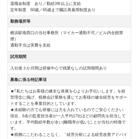
退職金制度 あり／勤続3年以上に支給
定年制度 60歳／65歳まで嘱託再雇用制度あり
勤務場所等
横浜駅南西口の当社事務所（マイカー通勤不可／ビル内全館禁
煙）
通勤手当は実費を支給
試用期間
入社後３か月間は研修中心で残業なしの試用期間あり
募集に係る特記事項
★｢私たちはお客様の健全な発展を心よりお手伝いします」を経
営理念に掲げ、税務会計業務を通じてお客様の健全経営をサポー
トすることを事業目的としています。
★未経験の方でも研修には力を入れているのでご安心ください.
現在、6名の監査担当者が一人平均17社ほどの顧問先を担当して
います。平均勤続年数が永い(離職率が低い)ことが当社の特徴で
す。
★税務にこだわることなく、「経営分析による経営改善アドバイ