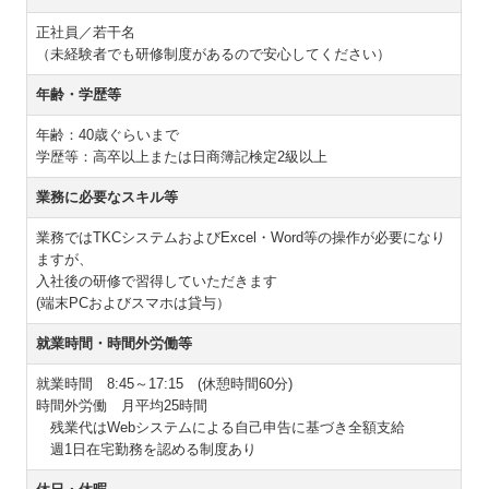
経営相談窓口
正社員／若干名
（未経験者でも研修制度があるので安心してください）
スタッフ募集
年齢・学歴等
ﾌﾟﾗｲﾊﾞｼｰﾎﾟﾘｼｰ
年齢：40歳ぐらいまで
学歴等：高卒以上または日商簿記検定2級以上
お問合せﾒｰﾙ
業務に必要なスキル等
業務ではTKCシステムおよびExcel・Word等の操作が必要になり
ますが、
入社後の研修で習得していただきます
(端末PCおよびスマホは貸与）
就業時間・時間外労働等
就業時間 8:45～17:15 (休憩時間60分)
時間外労働 月平均25時間
残業代はWebシステムによる自己申告に基づき全額支給
週1日在宅勤務を認める制度あり