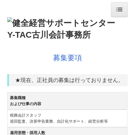
HOME
事務所のご案内
巡回監査
募集要項
財務会計
税務申告
★現在、正社員の募集は行っておりません。
経営アドバイス
募集職種
会計システム
および仕事の内容
事業承継の支援
税務会計スタッフ
巡回監査、決算申告業務、自計化サポート、経営分析等
相続税対策
雇用形態・採用人数