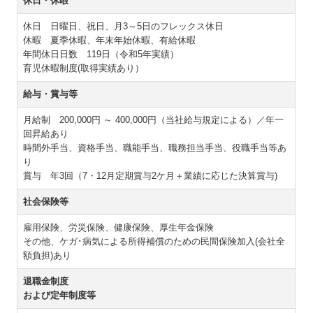
休日・休暇
休日 日曜日、祝日、月3～5日のフレックス休日
休暇 夏季休暇、年末年始休暇、有給休暇
年間休日日数 119日（令和5年実績）
育児休暇制度(取得実績あり）
給与・賞与等
月給制 200,000円 ～ 400,000円（当社給与規定による）／年一
回昇給あり
時間外手当、資格手当、職能手当、職務担当手当、役職手当等あ
り
賞与 年3回（7・12月定期賞与2ケ月＋業績に応じた決算賞与)
社会保険等
雇用保険、労災保険、健康保険、厚生年金保険
その他、ケガ･病気による所得補償のための民間保険加入(会社全
額負担)あり
退職金制度
および定年制度等